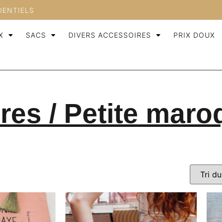
DENTIELS
X
SACS
DIVERS ACCESSOIRES
PRIX DOUX
res / Petite maro