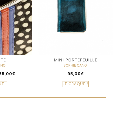
TE
MINI PORTEFEUILLE
ANO
SOPHIE CANO
55,00
€
95,00
€
E !
JE CRAQUE !