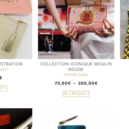
USTRATION
COLLECTION ICONIQUE MOULIN
ROUGE
AUDY
SOPHIE CANO
€
75,00
€
–
350,00
€
E !
JE CRAQUE !