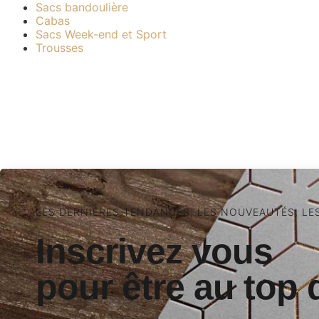
Sacs bandoulière
Cabas
Sacs Week-end et Sport
Trousses
LES DERNIÈRES TENDANCES, LES NOUVEAUTÉS, LE
Inscrivez vous
pour être au top 