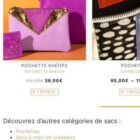
POCHETTE KHÉOPS
POCHET
ANTOINETTE AMESKA
SOPHIE C
69,00
€
39,00
€
95,00
€
–
1
JE CRAQUE !
JE CRAQU
Découvrez d’autres catégories de sacs :
Pochettes
Sacs à main de créateurs