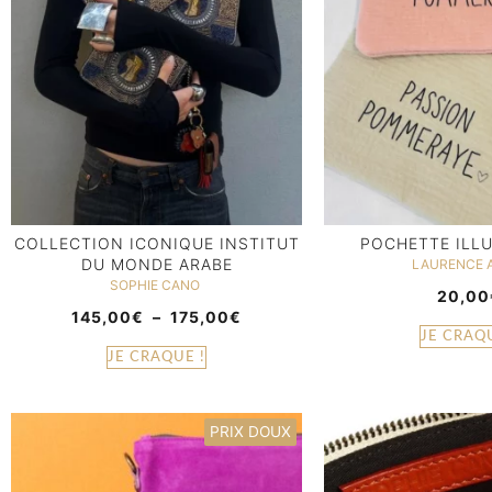
COLLECTION ICONIQUE INSTITUT
POCHETTE ILL
DU MONDE ARABE
LAURENCE 
SOPHIE CANO
20,00
145,00
€
–
175,00
€
JE CRAQU
JE CRAQUE !
PRIX DOUX