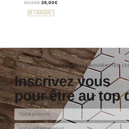
69,00
€
39,00
€
JE CRAQUE !
LES DERNIÈRES TENDANCES, LES NOUVEAUTÉS, LE
Inscrivez vous
pour être au top 