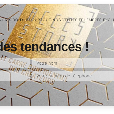
S PRIX DOUX, ET SURTOUT NOS VENTES ÉPHÉMÈRES EXCLU
des tendances !