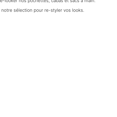
re-looker nos pochettes, cabas et sacs à main.
notre sélection pour re-styler vos looks.