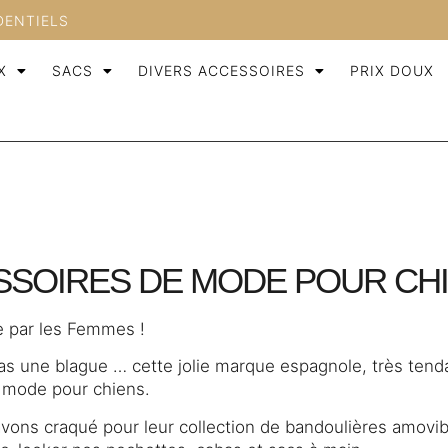
DENTIELS
X
SACS
DIVERS ACCESSOIRES
PRIX DOUX
ESSOIRES DE MODE POUR CH
 par les Femmes !
as une blague … cette jolie marque espagnole, très tend
 mode pour chiens.
vons craqué pour leur collection de bandoulières amovibl