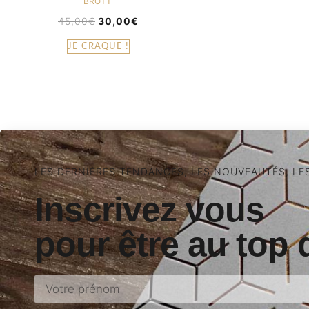
BROTT
45,00
€
30,00
€
JE CRAQUE !
LES DERNIÈRES TENDANCES, LES NOUVEAUTÉS, LE
Inscrivez vous
pour être au top 