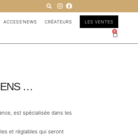
ACCESS’NEWS
CRÉATEURS
LES VENTES
0
IENS …
ance, est spécialisée dans les
es et réglables qui seront