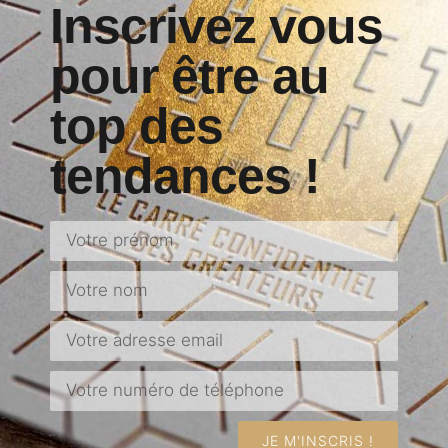
Inscrivez vous
pour être au
top des
tendances !
JE M'INSCRIS !