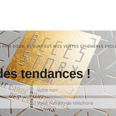
S PRIX DOUX, ET SURTOUT NOS VENTES ÉPHÉMÈRES EXCLU
des tendances !