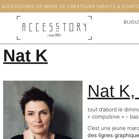
ACCESSOIRES DE MODE DE CRÉATEURS INÉDITS & CONFI
BIJOU
Nat K
Nat K, 
tout d’abord le dimin
« compulsive » – bas
C’est une jeune marq
des lignes graphique