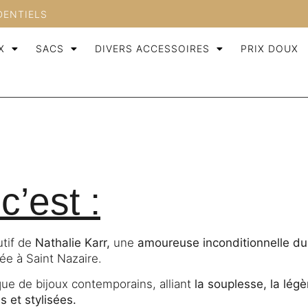
DENTIELS
X
SACS
DIVERS ACCESSOIRES
PRIX DOUX
c’est :
utif de
Nathalie Karr,
une
amoureuse inconditionnelle du
ée à Saint Nazaire.
ue de bijoux contemporains, alliant
la souplesse, la légè
s et stylisées.