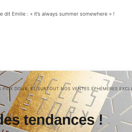
e dit Emilie : « It’s always summer somewhere » !
S PRIX DOUX, ET SURTOUT NOS VENTES ÉPHÉMÈRES EXCLU
des tendances !