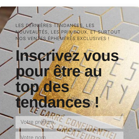
LES DERNIÈRES TENDANCES, LES
NOUVEAUTÉS, LES PRIX DOUX, ET SURTOUT
NOS VENTES ÉPHÉMÈRES EXCLUSIVES !
Inscrivez vous
pour être au
top des
tendances !