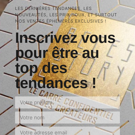
LES DERNIÈRES TENDANCES, LES
NOUVEAUTÉS, LES PRIX DOUX, ET SURTOUT
NOS VENTES ÉPHÉMÈRES EXCLUSIVES !
Inscrivez vous
pour être au
top des
tendances !