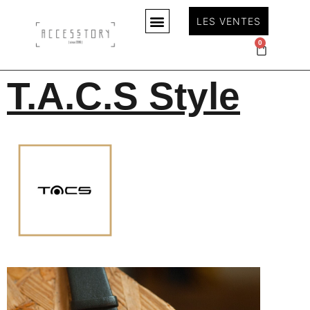
LES VENTES
0
T.A.C.S Style