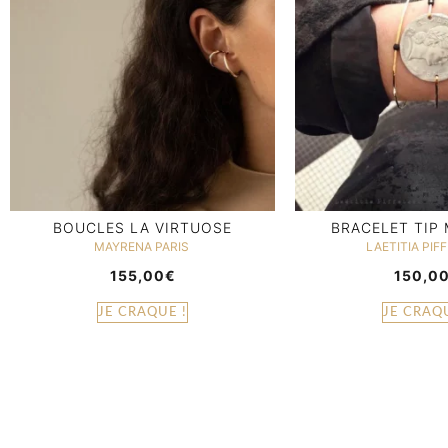
BOUCLES LA VIRTUOSE
BRACELET TIP
MAYRENA PARIS
LAETITIA PIF
155,00
€
150,0
JE CRAQUE !
JE CRAQU