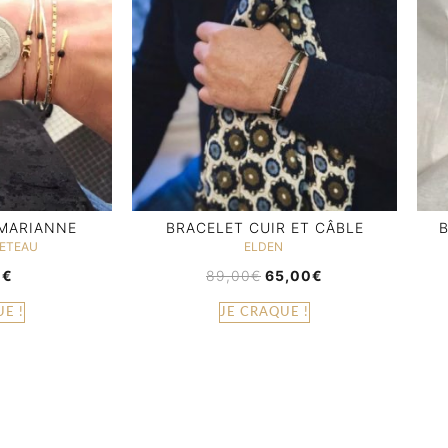
 MARIANNE
BRACELET CUIR ET CÂBLE
B
FETEAU
ELDEN
0
€
89,00
€
65,00
€
E !
JE CRAQUE !