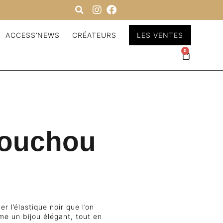
ACCESS’NEWS
CRÉATEURS
LES VENTES
0
houchou
 l’élastique noir que l’on
me un bijou élégant, tout en