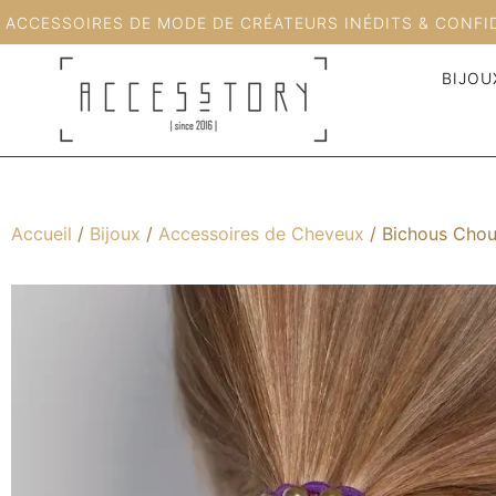
ACCESSOIRES DE MODE DE CRÉATEURS INÉDITS & CONFI
BIJOU
Accueil
/
Bijoux
/
Accessoires de Cheveux
/ Bichous Cho