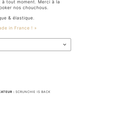
x à tout moment. Merci à la
looker nos chouchous.
que & élastique.
de in France ! »
ÉATEUR :
SCRUNCHIE IS BACK