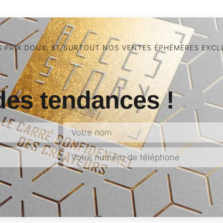
S PRIX DOUX, ET SURTOUT NOS VENTES ÉPHÉMÈRES EXCLU
des tendances !