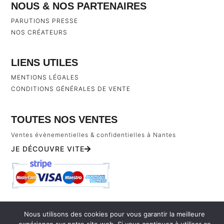
NOUS & NOS PARTENAIRES
PARUTIONS PRESSE
NOS CRÉATEURS
LIENS UTILES
MENTIONS LÉGALES
CONDITIONS GÉNÉRALES DE VENTE
TOUTES NOS VENTES
Ventes évènementielles & confidentielles à Nantes
JE DÉCOUVRE VITE
TOUS DROITS RÉSERVÉS À ACCESSTORY BY PASSEDEVANT © 2026
Nous utilisons des cookies pour vous garantir la meilleure