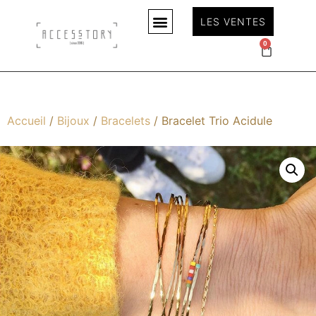
LES VENTES
0
Accueil
/
Bijoux
/
Bracelets
/ Bracelet Trio Acidule