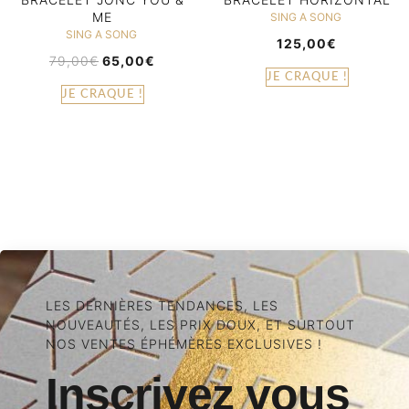
ME
SING A SONG
SING A SONG
125,00
€
79,00
€
65,00
€
JE CRAQUE !
JE CRAQUE !
LES DERNIÈRES TENDANCES, LES
NOUVEAUTÉS, LES PRIX DOUX, ET SURTOUT
NOS VENTES ÉPHÉMÈRES EXCLUSIVES !
Inscrivez vous