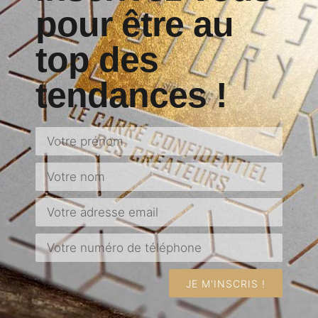
pour être au
top des
tendances !
JE M'INSCRIS !