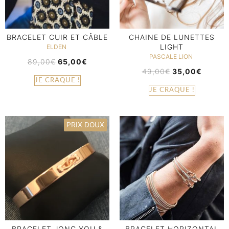
BRACELET CUIR ET CÂBLE
CHAINE DE LUNETTES
LIGHT
ELDEN
PASCALE LION
89,00
€
65,00
€
49,00
€
35,00
€
JE CRAQUE !
JE CRAQUE !
PRIX DOUX
BRACELET JONC YOU &
BRACELET HORIZONTAL