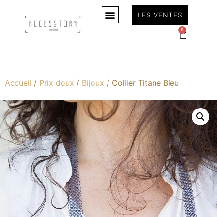
LES VENTES
0
Accueil
/
Prix doux
/
Bijoux
/ Collier Titane Bleu