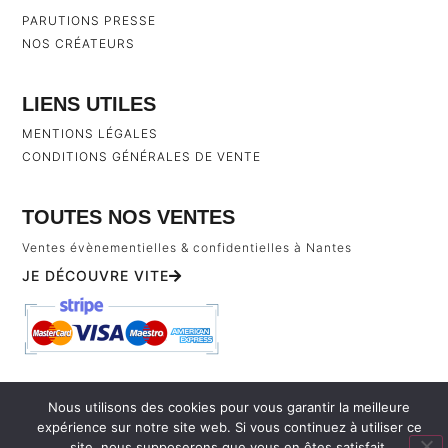
PARUTIONS PRESSE
NOS CRÉATEURS
LIENS UTILES
MENTIONS LÉGALES
CONDITIONS GÉNÉRALES DE VENTE
TOUTES NOS VENTES
Ventes évènementielles & confidentielles à Nantes
JE DÉCOUVRE VITE
TOUS DROITS RÉSERVÉS À ACCESSTORY BY PASSEDEVANT © 2026
Nous utilisons des cookies pour vous garantir la meilleure
expérience sur notre site web. Si vous continuez à utiliser ce
site, nous supposerons que vous en êtes satisfait.