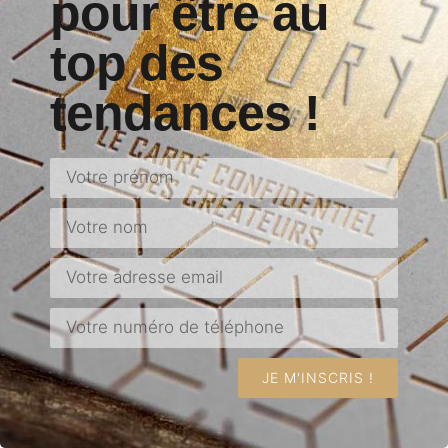
pour être au
top des
tendances !
JE M'INSCRIS !