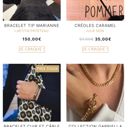
BRACELET TIP MARIANNE
CRÉOLES CARAMEL
LAETITIA PIFFETEAU
JULIE SION
150,00
€
57,00
€
35,00
€
JE CRAQUE !
JE CRAQUE !
PRIX DOUX
BRACELET CUIR ET CÂBLE
COLLECTION GABRIELLA