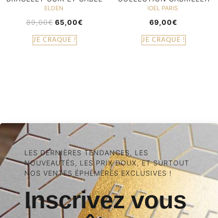
ELDEN
IOEL PARIS
89,00
€
65,00
€
69,00
€
JE CRAQUE !
JE CRAQUE !
LES DERNIÈRES TENDANCES, LES
NOUVEAUTÉS, LES PRIX DOUX, ET SURTOUT
NOS VENTES ÉPHÉMÈRES EXCLUSIVES !
Inscrivez vous