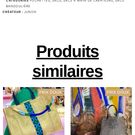
CATÉGORIES
POCHETTES
,
SACS
,
SACS À MAIN DE CRÉATEURS
,
SACS
BANDOULIÈRE
CRÉATEUR :
JUNON
Produits
similaires
PRIX DOUX
PRIX DOUX