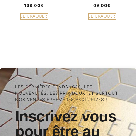
139,00
€
69,00
€
JE CRAQUE !
JE CRAQUE !
LES DERNIÈRES TENDANCES, LES
NOUVEAUTÉS, LES PRIX DOUX, ET SURTOUT
NOS VENTES ÉPHÉMÈRES EXCLUSIVES !
Inscrivez vous
pour être au