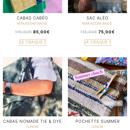
CABAS CABÉO
SAC ALÉO
MAKASSAR BAGS
MAKASSAR BAGS
115,00
€
85,00
€
115,00
€
75,00
€
JE CRAQUE !
JE CRAQUE !
CABAS NOMADE TIE & DYE
POCHETTE SUMMER
JUNON
JUNON