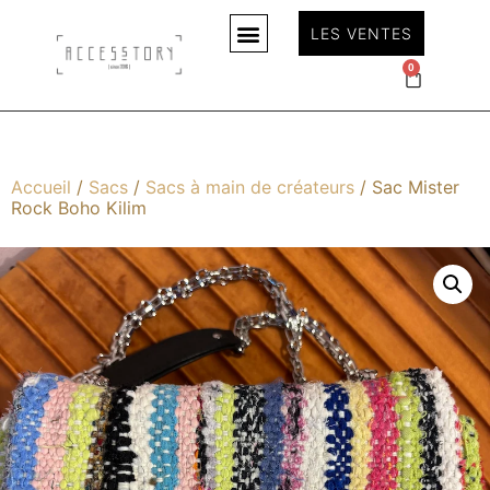
LES VENTES
0
Accueil
/
Sacs
/
Sacs à main de créateurs
/ Sac Mister
Rock Boho Kilim