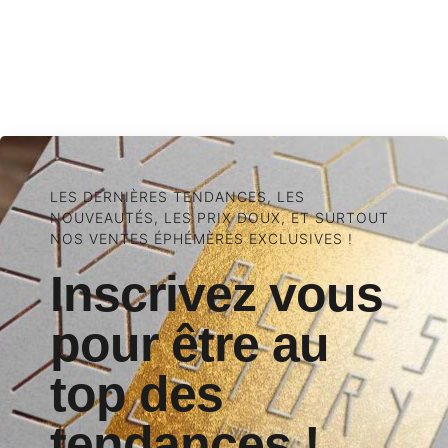
LES DERNIÈRES TENDANCES, LES
NOUVEAUTÉS, LES PRIX DOUX, ET SURTOUT
NOS VENTES ÉPHÉMÈRES EXCLUSIVES !
Inscrivez vous
pour être au
top des
tendances !