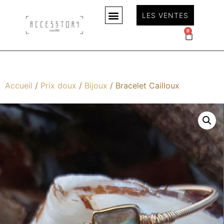
LES VENTES
0
Accueil
/
Prix doux
/
Bijoux
/ Bracelet Cailloux