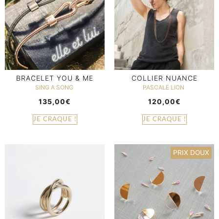
BRACELET YOU & ME
COLLIER NUANCE
SING A SONG
PASCALE LION
135,00
€
120,00
€
JE CRAQUE !
JE CRAQUE !
PRIX DOUX