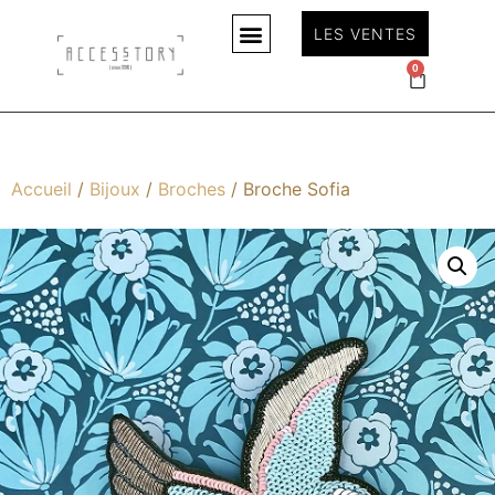
LES VENTES
0
Accueil
/
Bijoux
/
Broches
/ Broche Sofia