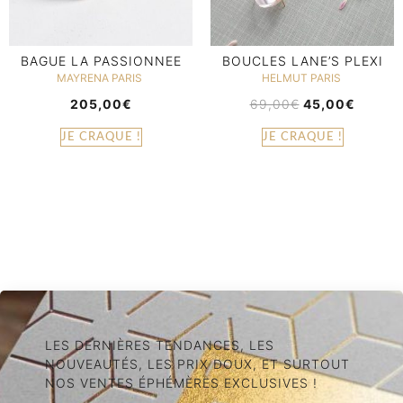
BAGUE LA PASSIONNEE
BOUCLES LANE’S PLEXI
MAYRENA PARIS
HELMUT PARIS
205,00
€
69,00
€
45,00
€
JE CRAQUE !
JE CRAQUE !
LES DERNIÈRES TENDANCES, LES
NOUVEAUTÉS, LES PRIX DOUX, ET SURTOUT
NOS VENTES ÉPHÉMÈRES EXCLUSIVES !